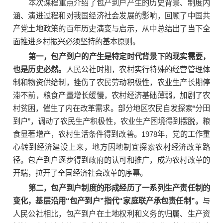
本次课程重点介绍了包产到户产生的历史背景、制度内
涵、演进过程和对我国经济社会发展的影响，回顾了中国共
产党土地政策的百年历史演变与启示，从中总结出了当下全
面推进乡村振兴必须坚持的基本原则。
第一，包产到户的产生是特定时代背景下的现实需要，
也是历史必然。
人民公社时期，农村实行特殊的经营管理体
制和物资供给制，挫伤了农民劳动积极性，农业生产长期停
滞不前，粮食产量增长缓慢，农村经济基础薄弱，加剧了农
村贫困，催生了内在改革需求。部分地区农民自发探索“分田
到户”，调动了农民生产积极性，农业生产困境得到摆脱，粮
食显著增产，农村生活条件得到改善。1978年，党的工作重
心转到经济建设上来，地方因地制宜探索农村经济改革路
径。包产到户逐步得到政府的认可和推广，成为农村改革的
开端，拉开了全国经济社会改革的序幕。
第二，包产到户制度的形成经历了一系列生产责任制的
变化，基层沿用“包产到户”指代“家庭联产承包责任制”。
与
人民公社相比，包产到户在土地权利和义务的归属、生产资