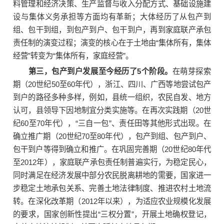
料管理和经济决策、生产监督与收入分配方式、基础设施建
设与集体义务承担等方面均有革新；大体经历了从包产到
组、包干到组，到包产到户、包干到户，再到家庭联产承包
责任制的演变过程；演变的核心在于土地由“集体所有，集体
经营”转变为“集体所有，家庭经营”。
第三，包产到户发展至今经历了5个阶段。
在萌芽探索
期（20世纪50至60年代），浙江、四川、广西等地尝试包产
到户的路径多种多样，例如，县统一组织，农民自发、地方
认可，县领导下因地制宜分类实施等。在再次实践期（20世
纪60至70年代），“三自一包”、责任田等其他形式出现。在
确立推广期（20世纪70至80年代），包产到组、包产到户、
包干到户等得到确立和推广。在巩固完善期（20世纪80年代
至2012年），家庭联产承包责任制普遍实行，为稳定民心，
同时满足在经济发展中部分农民脱离耕地的需要，国家进一
步稳定土地承包关系、完善土地法律制度、推进农村土地流
转。在深化改革期（2012年以来），为适应农业规模化发展
的要求，国家创新性提出“三权分置”，开展土地确权登记，