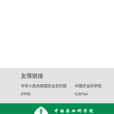
友情链接
中华人民共和国农业农村部
中国农业科学院
IFPRI
CAPSA