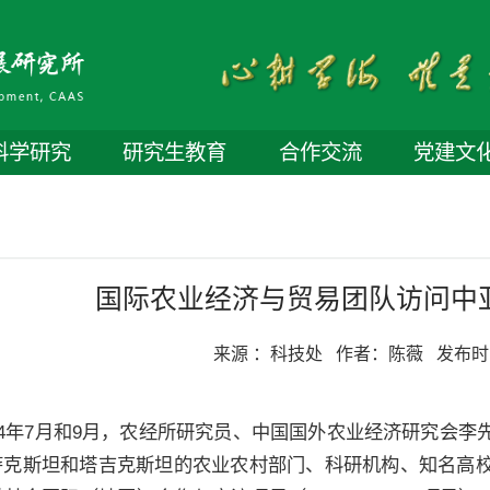
科学研究
研究生教育
合作交流
党建文
国际农业经济与贸易团队访问中
来源 ：
科技处
作者：
陈薇
发布时
024年7月和9月，农经所研究员、中国国外农业经济研究会
萨克斯坦和塔吉克斯坦的农业农村部门、科研机构、知名高