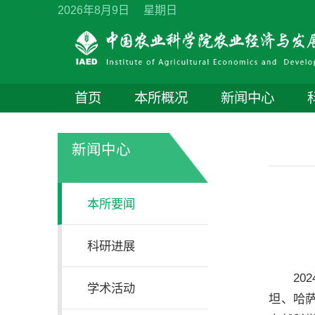
2026年8月9日 星期日
首页
本所概况
新闻中心
新闻中心
本所要闻
科研进展
2
学术活动
坦、哈