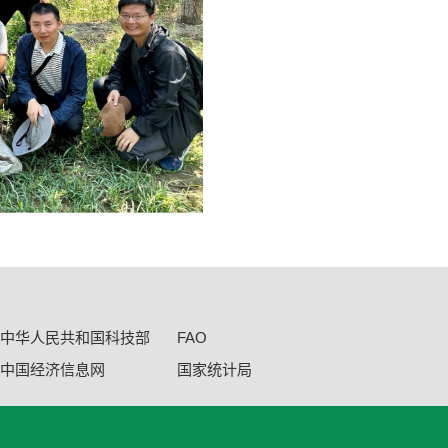
中华人民共和国科技部
FAO
中国经济信息网
国家统计局