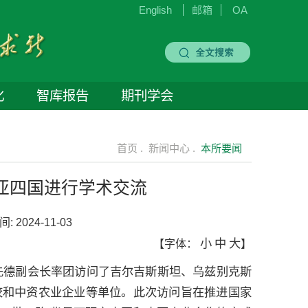
English
邮箱
OA
化
智库报告
期刊学会
首页 .
新闻中心 .
本所要闻
亚四国进行学术交流
间:
2024-11-03
小
中
大
【字体：
】
李先德副会长率团访问了吉尔吉斯斯坦、乌兹别克斯
校和中资农业企业等单位。此次访问旨在推进国家