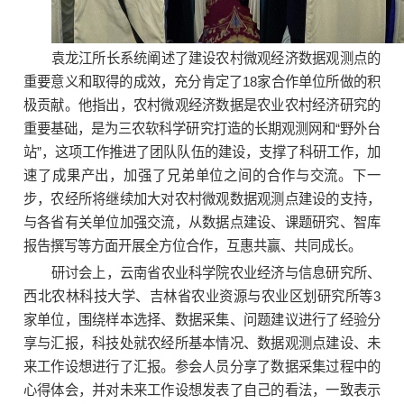
袁龙江所长系统阐述了建设农村微观经济数据观测点的
重要意义和取得的成效，充分肯定了18家合作单位所做的积
极贡献。他指出，农村微观经济数据是农业农村经济研究的
重要基础，是为三农软科学研究打造的长期观测网和“野外台
站”，这项工作推进了团队队伍的建设，支撑了科研工作，加
速了成果产出，加强了兄弟单位之间的合作与交流。下一
步，农经所将继续加大对农村微观数据观测点建设的支持，
与各省有关单位加强交流，从数据点建设、课题研究、智库
报告撰写等方面开展全方位合作，互惠共赢、共同成长。
研讨会上，云南省农业科学院农业经济与信息研究所、
西北农林科技大学、吉林省农业资源与农业区划研究所等3
家单位，围绕样本选择、数据采集、问题建议进行了经验分
享与汇报，科技处就农经所基本情况、数据观测点建设、未
来工作设想进行了汇报。参会人员分享了数据采集过程中的
心得体会，并对未来工作设想发表了自己的看法，一致表示