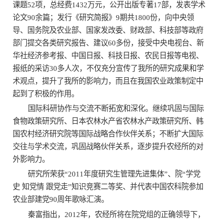
课题
52
项，总经费
1432
万元，公开出版专著
17
部，发表学术
论文
90
余篇；发行《研究简报》
9
期共
1800
份，向中央领
导、国务院及农业部、国家发改委、财政部、科技部等政府
部门提交各类研究报告、建议
60
多份，接受中央电视台、新
华社经济参考报、中国日报、科技日报、农民日报等电视、
报纸的采访
30
多人次，不仅充分宣传了我所的研究成果和学
术观点，提升了我所的影响力，而且在我国农业政策制定中
起到了积极的作用。
国际科研协作与交流不断拓宽和深化。继续巩固与国际
食物政策研究所、日本农林水产省农林水产政策研究所、韩
国农村经济研究院等国际战略合作伙伴关系；不断扩大国际
交往与学术交流，巩固战略伙伴关系，逐步提升农经所的对
外影响力。
研究所荣获“
2011
年度研究生管理先进集体”、院“学党
史 知党情 跟党走”知识竞赛二等奖、并代表中国农科院参加
农业部建党
90
周年歌咏汇演。
秦富指出，
2012
年，农经所将在院党组的正确领导下，