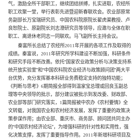
气，激励全所干部职工，继续团结拼搏，扎实进取，农经所
职工欢聚一堂，举行表彰先进暨迎新春联欢会。农业部原常
务副部长万宝瑞研究员、中国农科院原院长翟虎渠教授、卢
良恕院士、原副院长刘志澄研究员等领导，应邀与全体在职
职工、离退休老同志一同联欢。马飞副所长主持会议。
秦富所长总结了农经所
2011
年开展的各项工作及取得的
成绩。秦富说，
2011
年研究所学科建设不断加强，科研条件
和研究手段不断改善。依托“国家农业政策分析与决策支持系
统开放实验室”和“中国农科院农业经济与政策顾问团”两大平
台优势，充分发挥基本科研业务费稳定支持的独特功能；
《判断与思考》
6
期简报全部得到温家宝总理或回良玉副总
理等中央领导的批示，部分建议被批示到发改委、财政部、
农业部等部门研究落实，
1
篇简报被中农办《农村要情》全
文转载，对我国农业和农村经济发展，发挥了重要的政策决
策参谋作用；由农业部、重庆市、商务部、顾问团共同主办
的“中国农村经济论坛”，为增强科研的针对性和实用性，强
化决策支撑，发挥了重要指导作用。
2011
年新增科研项目及