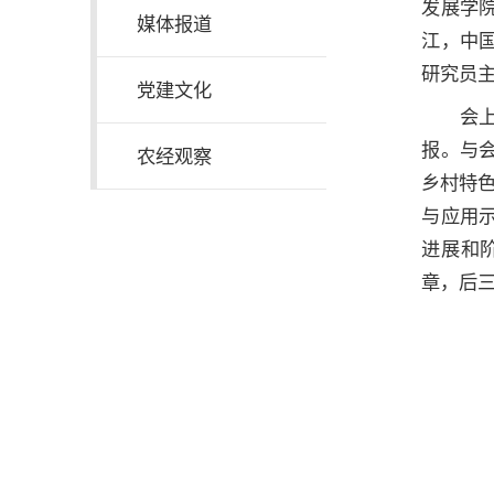
发展学
媒体报道
江，中
研究员
党建文化
会
报。与
农经观察
乡村特
与应用
进展和
章，后