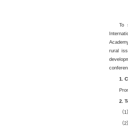
To 
Internat
Academy 
rural is
develop
conferen
1. 
Prom
2. T
（1）
（2）