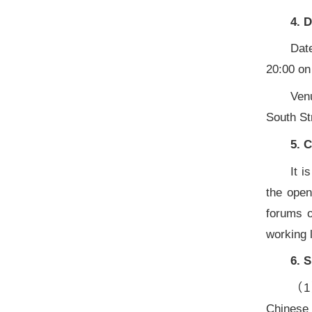
4. 
Date
20:00 on 
Ven
South Str
5. 
It i
the open
forums o
working 
6. 
（1）
Chinese 