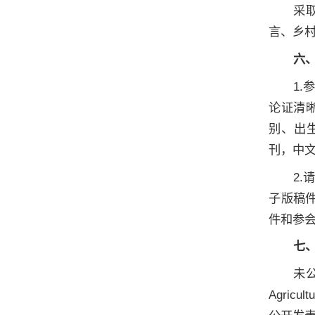
采
言、乡村
六
1.
论证清
别、出
刊，中
2.
请
子版稿件
件和参
七
未公
Agric