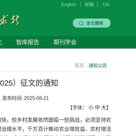
English
邮箱
OA
化
智库报告
期刊学会
首页 .
通知公告
025）征文的通知
发布时间:
2025-08-21
小
中
大
【字体：
】
加快，但乡村发展依然面临一些挑战，必须坚持农
村治理水平，千方百计推动农业增效益、农村增活