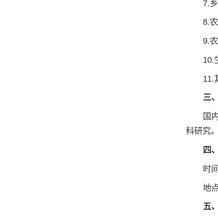
7.
8.
9
10
1
三
国
科研究
四
时间
地
五