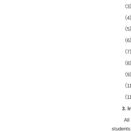
（3）r
（4）r
（5）r
（6）t
（7）a
（8）
（9）
（11
（11
3. 
All 
students