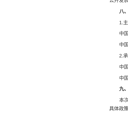
公开发
八
1.
中
中
2.
中
中
九
本
具体政