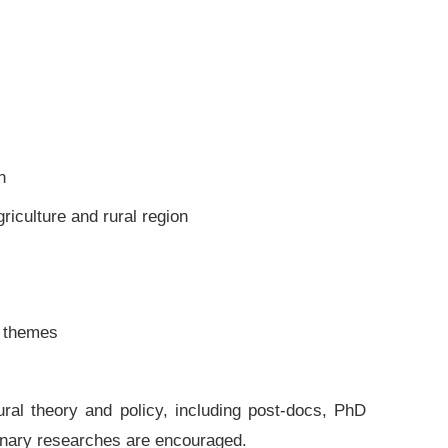
n
culture and rural region
e themes
ural theory and policy, including post-docs, PhD
inary researches are encouraged.