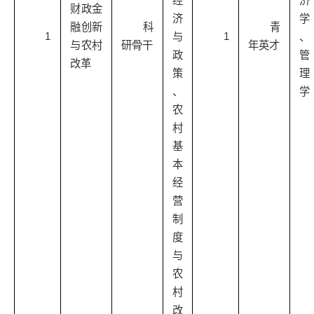
经
济
财政金
济
学
融创新
科
青
1
1
与
、
与农村
研骨干
年英才
政
管
改革
策
理
、
学
农
村
基
本
经
营
制
度
与
农
村
改