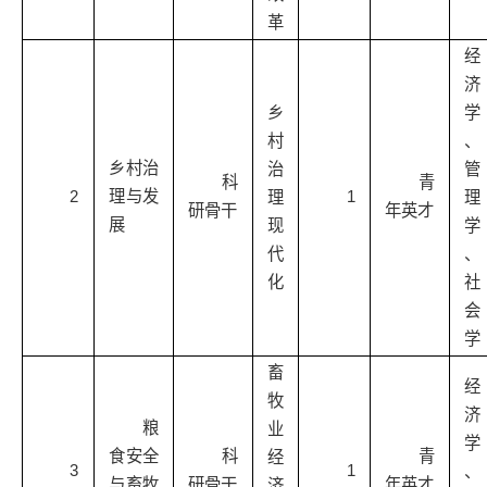
革
经
济
乡
学
村
、
乡村治
治
管
科
青
1
2
理与发
理
理
研骨干
年英才
展
现
学
代
、
化
社
会
学
畜
经
牧
济
粮
业
学
食安全
科
青
经
1
3
、
与畜牧
研骨干
年英才
济