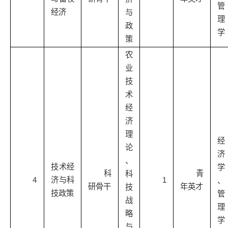
管
经济
与
理
政
学
策
农
业
技
术
经
济
理
经
论
济
、
技术经
学
科
青
科
1
4
济与科
、
研骨干
年英才
技
技政策
管
战
理
略
学
与