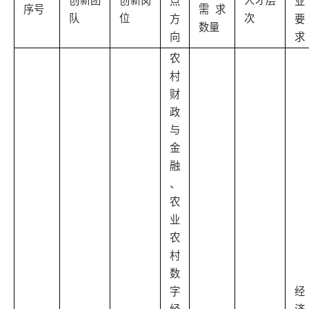
创新团
创新岗
人才层
点
业
需求
序号
队
位
次
方
要
数量
向
求
农
村
财
政
与
金
融
、
农
业
农
村
数
字
经