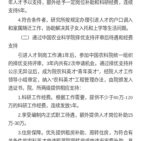
年人才予以支持，额外给予一定岗位补助和科研经费，连续
支持5年。
4.符合条件者，研究所按规定办理引进人才的户口调入
和家属随迁工作，协助解决其子女入托和上学等生活问题。
（二）通过中国农业科学院择优支持评审后待遇和经费
支持
引进人才到岗工作满1年后，参加中国农科院统一组织
的择优支持评审，3年内共有2次申请机会。通过择优支持并
公示无异议后，成为院农科英才“青年英才”，经院人才工作
领导小组审定，纳入“农科英才”工程管理办法，由院颁发入
选证书，院、所两级提供相应支持：
1.科研工作经费。
根据工作需要，提供不少于80万-120
万的科研工作经费，连续发放5年
。
2.享受编制内正式职工待遇，额外提供人才岗位补助15
万-30万。
3.住房保障。
优先提供租房补助、周转住房，为符合有
关条件的农科英才申请租赁院周转房或申请安家费补助
，具