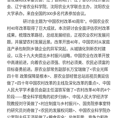
会、辽宁省农业科学院、沈阳农业大学联合主办，沈阳农业
大学承办。来自全国的300多名代表参加会议。
研讨会主题为“中国农村改革40周年”。中国农业农
村40年改革取得了巨大成就，本次研讨会全面评估农村改革
成果，梳理改革路径，总结发展经验，正视农业农村发展问
题，并展望农村发展远景。改革开放40年，中国农村从家庭
连产承包制到乡镇企业的异军突起，从城镇化到新农村建
设，以及十九大央提出乡村振兴战略，中国农业在改革开放
中高速前进，向着农业必须强、农村必须美、农民必须富的
目标奋勇前进。原农业部常务副部长万宝瑞做了<农业光辉
四十年 政策保障是根本>、原农业部经管总站巡视员黄延信
做了<四十年中国农村改革的主线及深化改革的重点>、中国
人民大学学术委员会副主任温铁军做了<农村改革40年的4个
阶段——整全科学视角的初步归纳>、中国人民大学经济学
院教授刘守英做了<村庄制度与乡村振兴>、国务院参事室特
约研究员刘奇做了<农民的发展权问题>、中国农业科学院办
公室副主任王济民做了<粮食安全：总体形势、竞争力和政