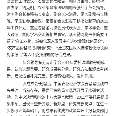
杰会长主持会议，名誉会长杨雍哲，顾问万宝瑞、陈晓华、
翟虎渠、钱克明，农业部政策法规司司长张红宇莅会指导，
常务副会长兼秘书长秦富、副会长宋洪远、常务副秘书长魏
唯、李玉勤参加会议。秦富副会长汇报了秘书处起草的2012
年工作计划，重点包括第九次会员代表大会、学术年会、重
大调研、国际学术交流等相关事宜。李玉勤副秘书长简要介
绍了“在工业化、城镇化深入发展中推进农业现代化研究”、
“农产品价格形成机制研究”、“促进农民收入持续较快增长的
对策研究”等六个委托课题的研究成果。
与会领导充分肯定学会2011年委托课题取得的成
果，认为选题重要、研究成果有分量、研究方法和观点有创
新，建议适当补充完善，积极转化成果、发挥作用。
尹成杰会长指出，中国农业经济学会要紧紧围绕中
央关注、当前存在、需要回答的重大选题开展学术研究活
动，为中央决策和党的十八大建言献策。2011年委托课题成
果丰硕，出现一些新方法、新观点，研究有新亮点，在进一
步修改完善基础上，将成果转化成为政策建议上报有关部门