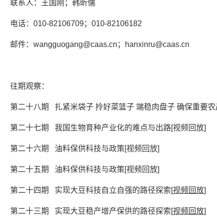
联系人：王国刚；韩昕儒
电话：010-82106709；010-82106182
邮件：wangguogang@caas.cn；hanxinru@caas.cn
往期观察：
第二十八期
扎紧米袋子 拎好菜篮子 端稳肉盘子 确保重要
第二十七期
我国生物育种产业化的难点与出路[
视频回放
]
第二十六期 油料保供科技与政策[
视频回放
]
第二十五期 油料保供科技与政策
[
视频回放
]
第二十四期 实现大豆科技自立自强的路径探索[
视频回放
]
第二十三期 实现大豆稳产增产保供的路径探索[
视频回放
]