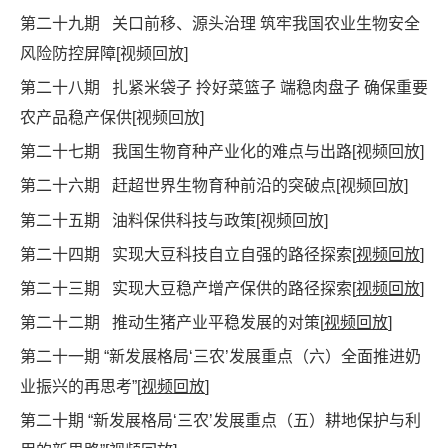
第二十九期 关口前移、源头治理 筑牢我国农业生物安全
风险防控屏障[
视频回放
]
第二十八期
扎紧米袋子 拎好菜篮子 端稳肉盘子 确保重要
农产品稳产保供
[
视频回放
]
第二十七期
我国生物育种产业化的难点与出路[
视频回放
]
第二十六期 赶超世界生物育种前沿的突破点[
视频回放
]
第二十五期 油料保供科技与政策
[
视频回放
]
第二十四期 实现大豆科技自立自强的路径探索[
视频回放
]
第二十三期 实现大豆稳产增产保供的路径探索[
视频回放
]
第二十二期 推动生猪产业平稳发展的对策[
视频回放
]
第二十一期 “
新发展格局‘三农’发展重点（六）全面推进奶
业振兴的再思考
”[
视频回放
]
第二十期 “
新发展格局‘三农’发展重点（五）耕地保护与利