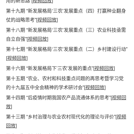
用的新思路
”[
视频回放
]
第十九期 “
新发展格局‘三农’发展重点（四）打赢种业翻身
仗的战略思考
”[
视频回放
]
第十八期 “
新发展格局‘三农’发展重点（三）农业科技亟需
自立自强
”[
视频回放
]
第十七期 “
新发展格局‘三农’发展重点（二）乡村建设行动
”
[
视频回放
]
第十六期 “
新发展格局下
'三农'
发展的重点
”[
视频回放
]
第十五期 “农业、农村和科技重点问题的再思考暨学习党
的十九届五中全会精神的学术研讨会”[
视频回放
]
第十四期 “后疫情时期我国农产品流通体系的思考”[
视频回
放
]
第十三期 “乡村治理与农业农村现代化的理论与评价”[
视频
回放
]