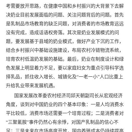
考需要放开思路，在健康中国和乡村振兴的大背景下去解
决奶业目前发展面临的问题、关注问题背后的问题。首先
是乳制品市场教育的缺乏问题，对消费者的市场教育远远
没有完成，造成话语权旁落。其次是奶业发展模式的问
题，要发展基于县域的奶业模式，做好产业下沉的工作，
结合乡村振兴中基础设施建设，布局农村冷链物流系统，
培育农村低温奶发展的基础。最后，奶业在制度设计和绿
色发展上明显着力不足，要以家庭妇女为重点引导科学选
择乳品，抓住收入增长、城镇化及“一老一小”人口比重上
升给乳业带来发展机遇。
国家发展改革委农村经济司邱天朝副司长从宏观经济
角度，谈到对中国奶业的四个基本印象：一是人均消费水
平比较低，消费市场还需要一个培育过程；二是消费者对
“三聚氰胺”事件仍然心有余悸，对国产乳制品的信心不
足；三是未来在市场高度开放，国内养殖成本仍持续提高