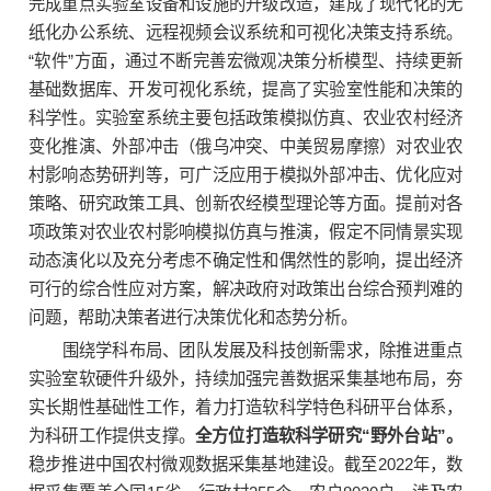
完成重点实验室设备和设施的升级改造，建成了现代化的无
纸化办公系统、远程视频会议系统和可视化决策支持系统。
“软件”方面，通过不断完善宏微观决策分析模型、持续更新
基础数据库、开发可视化系统，提高了实验室性能和决策的
科学性。实验室系统主要包括政策模拟仿真、农业农村经济
变化推演、外部冲击（俄乌冲突、中美贸易摩擦）对农业农
村影响态势研判等，可广泛应用于模拟外部冲击、优化应对
策略、研究政策工具、创新农经模型理论等方面。提前对各
项政策对农业农村影响模拟仿真与推演，假定不同情景实现
动态演化以及充分考虑不确定性和偶然性的影响，提出经济
可行的综合性应对方案，解决政府对政策出台综合预判难的
问题，帮助决策者进行决策优化和态势分析。
围绕学科布局、团队发展及科技创新需求，除推进重点
实验室软硬件升级外，持续加强完善数据采集基地布局，夯
实长期性基础性工作，着力打造软科学特色科研平台体系，
为科研工作提供支撑。
全方位打造软科学研究“野外台站”。
稳步推进中国农村微观数据采集基地建设。截至2022年，数